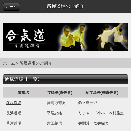
所属道場のご紹介
ホーム
ホーム
所属道場のご紹介
所属道場【一覧】
道場名
道場長(責任者)
副道場長(副責任者)
彦根道場
神鳥万寿男
鈴木敬一郎
長浜道場
平居忠雄
リチャード小林・木村雅之
草津道場
吉田義信
井関渉・松井徹夫