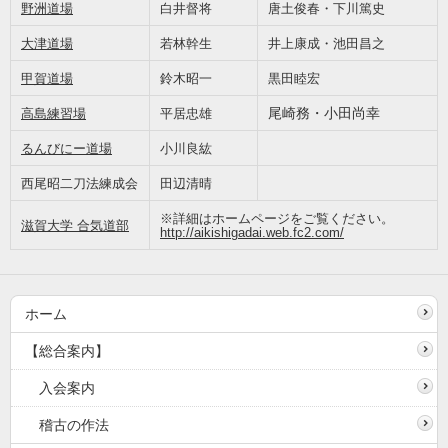
野洲道場
白井督将
唐土俊春・下川篤史
大津道場
若林幹生
井上康成・池田昌之
甲賀道場
鈴木昭一
黒田睦宏
尾崎務・小田尚幸
高島練習場
平居忠雄
るんびにー道場
小川良紘
西尾昭二刀法練成会
田辺清晴
※詳細はホームページをご覧ください。
滋賀大学 合気道部
http://aikishigadai.web.fc2.com/
ホーム
【総合案内】
入会案内
稽古の作法